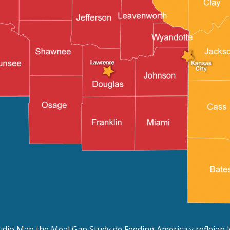
udio Map the Meal Gap Study de Feeding America y reflejan l